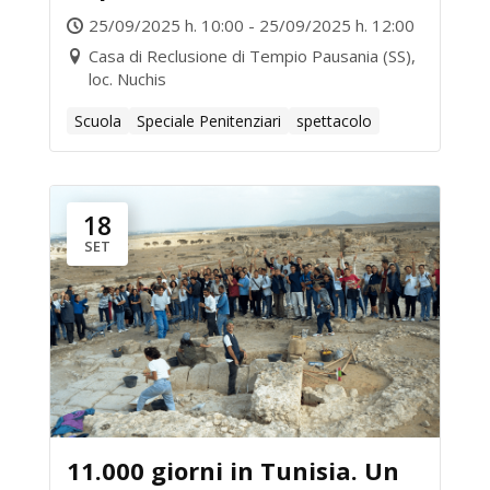
progetto LiberArte – Il Teatro
25/09/2025 h. 10:00 - 25/09/2025 h. 12:00
come “strumento”
Casa di Reclusione di Tempio Pausania (SS),
loc. Nuchis
transizionale
Scuola
Speciale Penitenziari
spettacolo
18
SET
11.000 giorni in Tunisia. Un