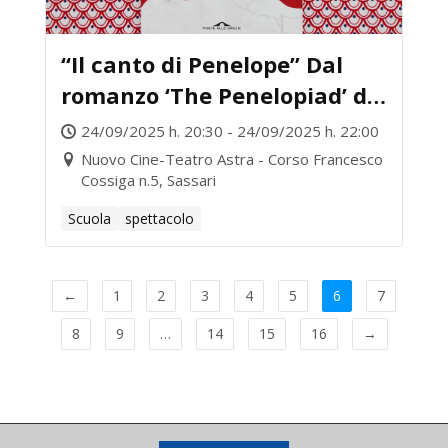
“Il canto di Penelope” Dal
romanzo ‘The Penelopiad’ di
Margaret Atwood
24/09/2025 h. 20:30 - 24/09/2025 h. 22:00
Nuovo Cine-Teatro Astra - Corso Francesco
Cossiga n.5, Sassari
Scuola
spettacolo
←
1
2
3
4
5
6
7
8
9
…
14
15
16
→