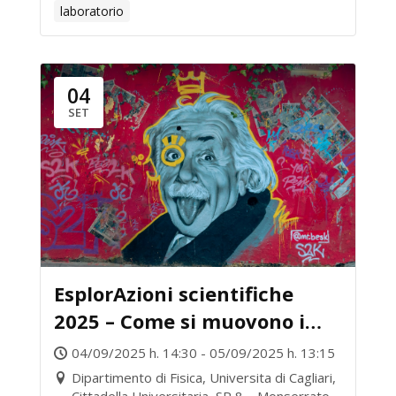
laboratorio
04
SET
EsplorAzioni scientifiche
2025 – Come si muovono i
corpi? Da Newton ad
04/09/2025 h. 14:30 - 05/09/2025 h. 13:15
Einstein telescope
Dipartimento di Fisica, Universita di Cagliari,