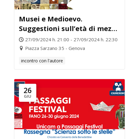
Musei e Medioevo.
Suggestioni sull’età di mezzo
nel patrimonio dei Musei
27/09/2024 h. 21:00 - 27/09/2024 h. 22:30
Civici di Genova
Piazza Sarzano 35 - Genova
incontro con l'autore
26
GIU