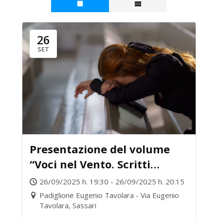
26
SET
Presentazione del volume
“Voci nel Vento. Scritti
interdisciplinari contro la
26/09/2025 h. 19:30 - 26/09/2025 h. 20:15
violenza sulle donne”
Padiglione Eugenio Tavolara - Via Eugenio
Tavolara, Sassari