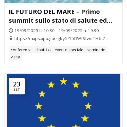
IL FUTURO DEL MARE – Primo
summit sullo stato di salute ed
economia del Golfo
19/09/2025 h. 10:30 - 19/09/2025 h. 19:30
https://maps.app.goo.gl/y5Zf5DWtStwsTHtn7
conferenza
dibattito
evento speciale
seminario
visita
23
SET