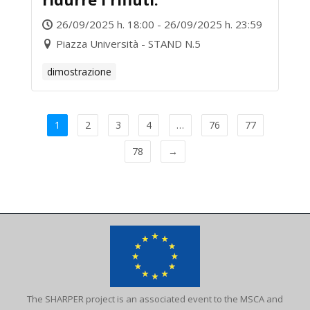
26/09/2025 h. 18:00 - 26/09/2025 h. 23:59
Piazza Università - STAND N.5
dimostrazione
1
2
3
4
…
76
77
78
→
The SHARPER project is an associated event to the MSCA and