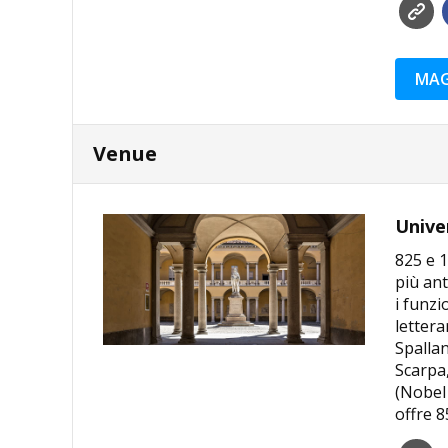
MAG
Venue
Univer
825 e 1
più ant
i funzi
lettera
Spalla
Scarpa,
(Nobel 
offre 8