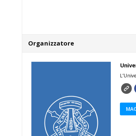
Organizzatore
Unive
L’Unive
MAG