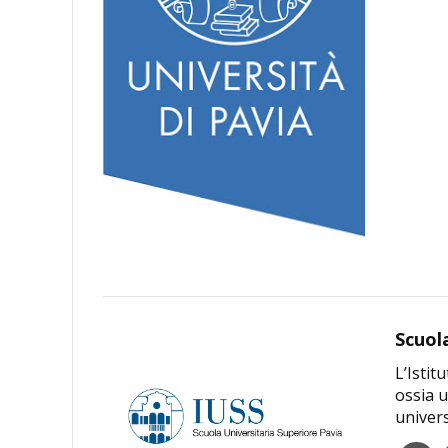
Scuol
L’Istit
ossia u
univers