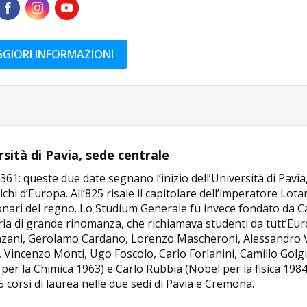
GIORI INFORMAZIONI
sità di Pavia, sede centrale
361: queste due date segnano l’inizio dell’Università di Pavi
ichi d’Europa. All’825 risale il capitolare dell’imperatore Lota
onari del regno. Lo Studium Generale fu invece fondato da Ca
ria di grande rinomanza, che richiamava studenti da tutt’Eur
nzani, Gerolamo Cardano, Lorenzo Mascheroni, Alessandro Vo
 Vincenzo Monti, Ugo Foscolo, Carlo Forlanini, Camillo Golgi
per la Chimica 1963) e Carlo Rubbia (Nobel per la fisica 1984)
5 corsi di laurea nelle due sedi di Pavia e Cremona.