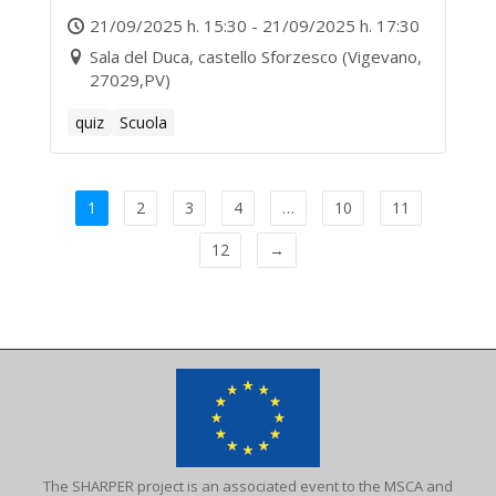
21/09/2025 h. 15:30 - 21/09/2025 h. 17:30
Sala del Duca, castello Sforzesco (Vigevano,
27029,PV)
quiz
Scuola
1
2
3
4
…
10
11
12
→
The SHARPER project is an associated event to the MSCA and