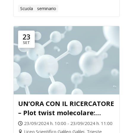
Scuola
seminario
23
SET
UN’ORA CON IL RICERCATORE
– Plot twist molecolare:
arancia e menta nelle tue
23/09/2024 h. 10:00 - 23/09/2024 h. 11:00
mani
Liceo Scientifico Galileo Galilei, Trieste