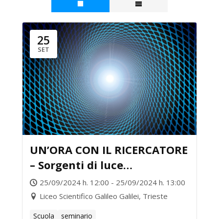
25
SET
UN’ORA CON IL RICERCATORE
– Sorgenti di luce
straordinarie alla scoperta
25/09/2024 h. 12:00 - 25/09/2024 h. 13:00
del nanomondo
Liceo Scientifico Galileo Galilei, Trieste
Scuola
seminario