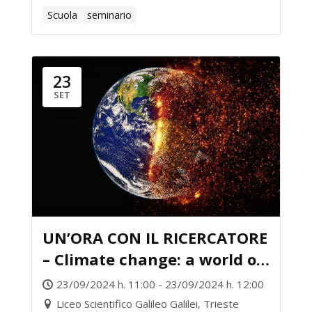
Scuola
seminario
23
SET
UN’ORA CON IL RICERCATORE
– Climate change: a world of
extremes and injustices
23/09/2024 h. 11:00 - 23/09/2024 h. 12:00
Liceo Scientifico Galileo Galilei, Trieste