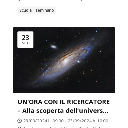
Scuola
seminario
23
SET
UN’ORA CON IL RICERCATORE
– Alla scoperta dell’universo:
i mille volti delle galassie
23/09/2024 h. 09:00 - 23/09/2024 h. 10:00