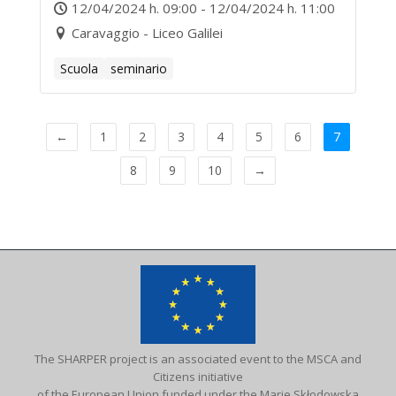
Fisica e Medicina
12/04/2024 h. 09:00 - 12/04/2024 h. 11:00
Caravaggio - Liceo Galilei
Scuola
seminario
←
1
2
3
4
5
6
7
8
9
10
→
The SHARPER project is an associated event to the MSCA and
Citizens initiative
of the European Union funded under the Marie Skłodowska