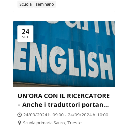
Scuola
seminario
24
SET
UN’ORA CON IL RICERCATORE
– Anche i traduttori portano
il mantello dell’invisibilità
24/09/2024 h. 09:00 - 24/09/2024 h. 10:00
Scuola primaria Sauro, Trieste