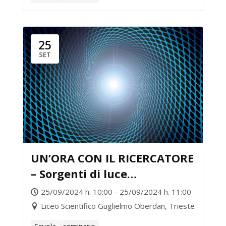
25
SET
UN’ORA CON IL RICERCATORE
– Sorgenti di luce
straordinarie alla scoperta
25/09/2024 h. 10:00 - 25/09/2024 h. 11:00
del nanomondo
Liceo Scientifico Guglielmo Oberdan, Trieste