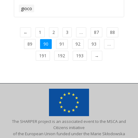
gioco
←
1
2
3
…
87
88
89
90
91
92
93
…
191
192
193
→
The SHARPER project is an associated event to the MSCA and
Citizens initiative
of the European Union funded under the Marie Skłodowska