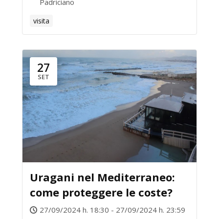
Padriciano
CUORE DELLA RICERCA
visita
27
SET
Uragani nel Mediterraneo:
come proteggere le coste?
27/09/2024 h. 18:30 - 27/09/2024 h. 23:59