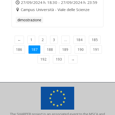
L’INDUSTRIA DEL MOBILE E
27/09/2024 h. 18:30 - 27/09/2024 h. 23:59
DELL’EDILIZIA: IL PROGETTO
Campus Università - Viale delle Scienze
PNRR “FORWARD” TRA
dimostrazione
ECONOMIA CIRCOLARE E
SIMBIOSI INDUSTRIALE
←
1
2
3
…
184
185
186
187
188
189
190
191
192
193
→
The SHARPER project is an associated event to the MSCA and