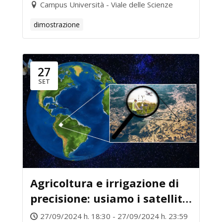
Campus Università - Viale delle Scienze
dimostrazione
27
SET
Agricoltura e irrigazione di
precisione: usiamo i satelliti
per risparmiare l’acqua!
27/09/2024 h. 18:30 - 27/09/2024 h. 23:59