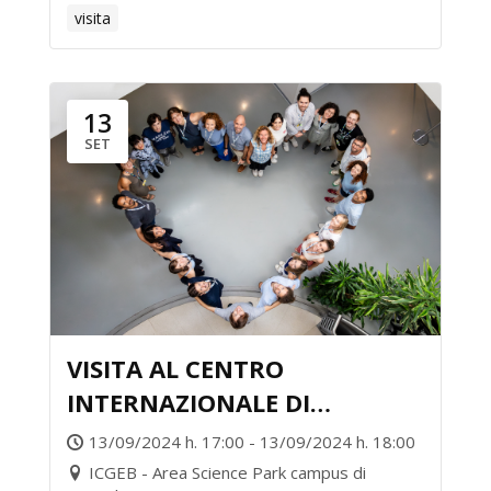
visita
13
SET
VISITA AL CENTRO
INTERNAZIONALE DI
INGEGNERIA GENETICA E
13/09/2024 h. 17:00 - 13/09/2024 h. 18:00
BIOTECNOLOGIA ICGEB – NEL
ICGEB - Area Science Park campus di