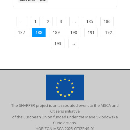
←
1
2
3
…
185
186
187
188
189
190
191
192
193
→
The SHARPER project is an associated event to the MSCA and
Citizens initiative
of the European Union funded under the Marie Skłodowska
Curie actions.
HORIZON-MSCA-2025-CITIZENS-01