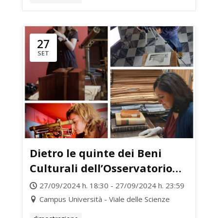
27
SET
Dietro le quinte dei Beni
Culturali dell’Osservatorio
Astronomico di Palermo:
27/09/2024 h. 18:30 - 27/09/2024 h. 23:59
ricerca, cura e valorizzazione
Campus Università - Viale delle Scienze