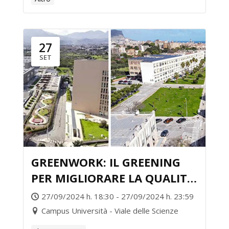
27
SET
GREENWORK: IL GREENING
PER MIGLIORARE LA QUALITA’
DELLA VITA DEL CAMPUS
27/09/2024 h. 18:30 - 27/09/2024 h. 23:59
UNIPA!
Campus Università - Viale delle Scienze