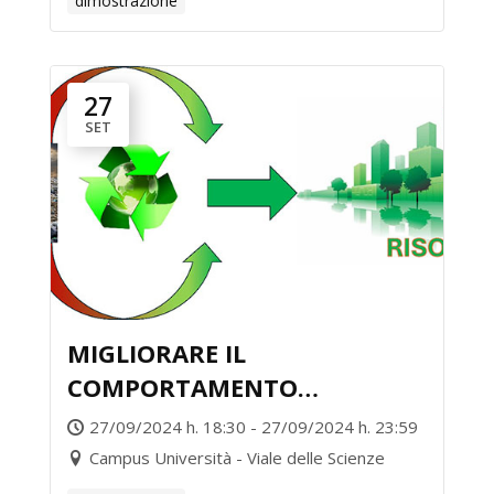
dimostrazione
27
SET
MIGLIORARE IL
COMPORTAMENTO
ENERGETICO DEGLI EDIFICI
27/09/2024 h. 18:30 - 27/09/2024 h. 23:59
ATTRAVERSO GLI SCARTI
Campus Università - Viale delle Scienze
DELL’AGRI-FOOD: IL