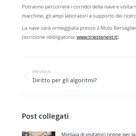
Potranno percorrere i corridoi della nave e visitar
macchine, gli ampi laboratori a supporto dei ricerc
La nave sarà ormeggiata presso il Molo Bersaglieri, 
(iscrizione obbligatoria:
www.triestenext.it
).
Post
navigation
PREVIOUS
Diritto per gli algoritmi?
Previous
post:
Post collegati
Migliaia di visitatori online per la