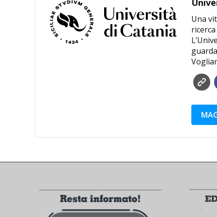
Unive
Una vit
ricerca
L’Unive
guardar
Voglia
MAG