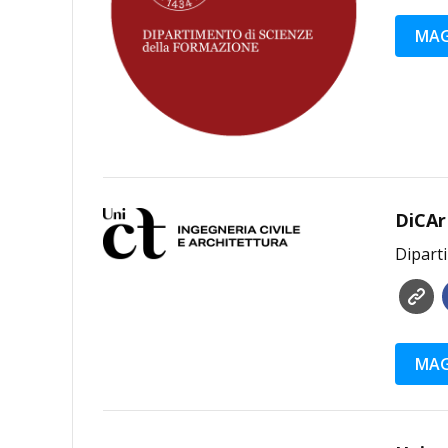
MAG
DiCAr
Diparti
MAG