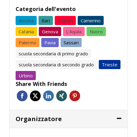
Categoria dell'evento
Ancona
Bari
Cagliari
Camerino
Catania
Genova
L'Aquila
Nuoro
Palermo
Pavia
Sassari
scuola secondaria di primo grado
scuola secondaria di secondo grado
Trieste
Urbino
Share With Friends
Organizzatore