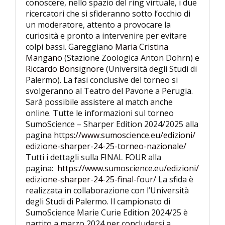
conoscere, nello spazio del ring virtuale, i due
ricercatori che si sfideranno sotto l’occhio di
un moderatore, attento a provocare la
curiosità e pronto a intervenire per evitare
colpi bassi. Gareggiano
Maria Cristina
Mangano
(Stazione Zoologica Anton Dohrn) e
Riccardo Bonsignore
(Università degli Studi di
Palermo). La fasi conclusive del torneo si
svolgeranno al Teatro del Pavone a Perugia.
Sarà possibile assistere al match anche
online. Tutte le informazioni sul torneo
SumoScience – Sharper Edition 2024/2025 alla
pagina
https://www.sumoscience.eu/edizioni/
edizione-sharper-24-25-torneo-nazionale/
Tutti i dettagli sulla FINAL FOUR alla
pagina:
https://www.sumoscience.eu/edizioni/
edizione-sharper-24-25-final-four/
La sfida è
realizzata in collaborazione con l’Università
degli Studi di Palermo. Il campionato di
SumoScience Marie Curie Edition 2024/25 è
partito a marzo 2024 per concludersi a