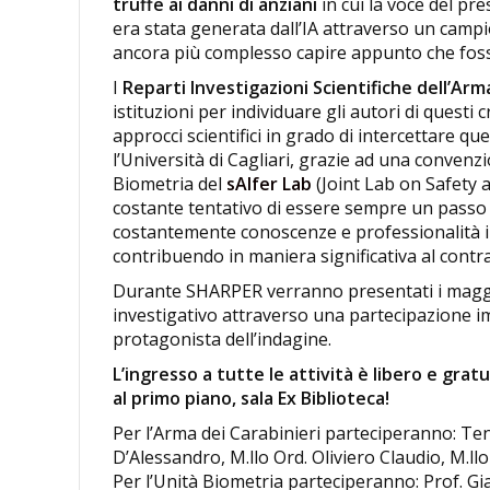
truffe ai danni di anziani
in cui la voce del pr
era stata generata dall’IA attraverso un cam
ancora più complesso capire appunto che fosse
I
Reparti Investigazioni Scientifiche dell’Arm
istituzioni per individuare gli autori di questi 
approcci scientifici in grado di intercettare q
l’Università di Cagliari, grazie ad una convenz
Biometria del
sAIfer Lab
(Joint Lab on Safety 
costante tentativo di essere sempre un passo a
costantemente conoscenze e professionalità in q
contribuendo in maniera significativa al contr
Durante SHARPER verranno presentati i maggio
investigativo attraverso una partecipazione im
protagonista dell’indagine.
L’ingresso a tutte le attività è libero e gra
al primo piano, sala Ex Biblioteca!
Per l’Arma dei Carabinieri parteciperanno: Ten.
D’Alessandro, M.llo Ord. Oliviero Claudio, M.llo 
Per l’Unità Biometria parteciperanno: Prof. Gi