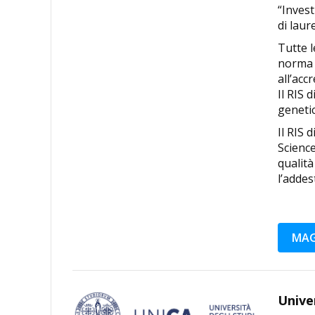
“Invest
di laur
Tutte l
norma d
all’ac
Il RIS 
genetic
Il RIS 
Science
qualità
l’addes
MAG
Univer