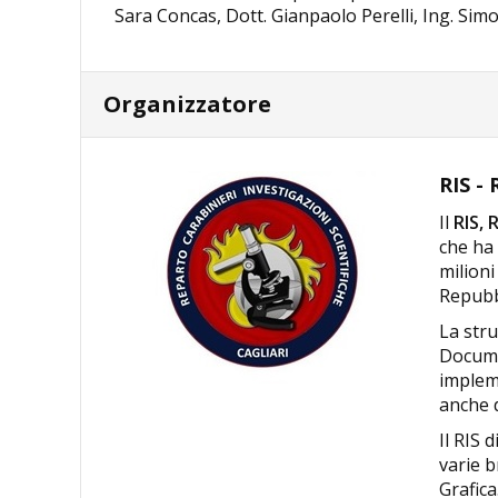
Sara Concas, Dott. Gianpaolo Perelli, Ing. Si
Organizzatore
RIS - 
Il
RIS, 
che ha 
milioni
Repubb
La stru
Documen
impleme
anche d
Il RIS 
varie 
Grafica