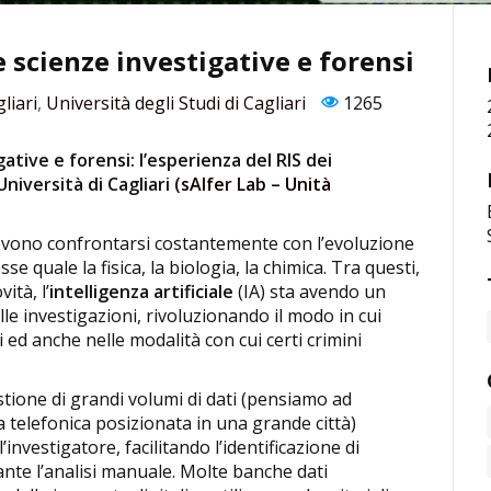
le scienze investigative e forensi
liari
,
Università degli Studi di Cagliari
1265
igative e forensi: l’esperienza del RIS dei
niversità di Cagliari (
sAIfer Lab – Unità
devono confrontarsi costantemente con l’evoluzione
sse quale la fisica, la biologia, la chimica. Tra questi,
ità, l’
intelligenza artificiale
(IA) sta avendo un
lle investigazioni, rivoluzionando il modo in cui
i ed anche nelle modalità con cui certi crimini
stione di grandi volumi di dati (pensiamo ad
la telefonica posizionata in una grande città)
nvestigatore, facilitando l’identificazione di
nte l’analisi manuale. Molte banche dati