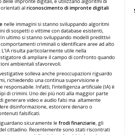
delle impronte digitali, e utilizzano algoritmi di
 orientati al
riconoscimento di impronte digitali
e
nelle immagini si stanno sviluppando algoritmi
i di sospetti o vittime con database esistenti,
. In ultimo si stanno sviluppando modelli predittivi
comportamenti criminali o identificare aree ad alto
 L’IA risulta particolarmente utile nella
estigatore di ampliare il campo di confronto quando
zioni ambientali sfavorevoli.
 investigative solleva anche preoccupazioni riguardo
emi, richiedendo una continua supervisione e
ponsabile. Infatti, l’intelligenza artificiale (IA) è
pi di crimini. Uno dei più noti alla maggior parte
 di generare video e audio falsi ma altamente
ndere disinformazione, estorcere denaro o
tenuti falsificati.
a riguardano sicuramente le
frodi finanziarie
, gli
co del cittadino. Recentemente sono stati riscontrati