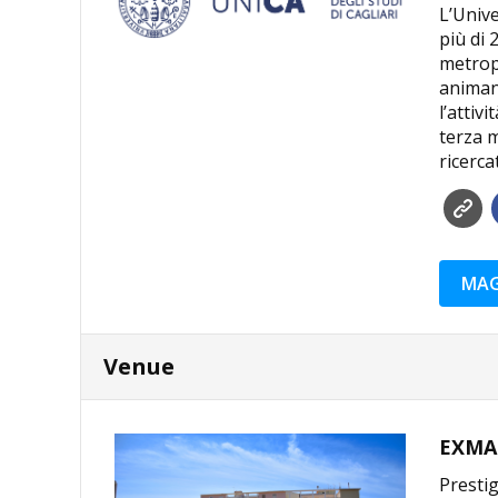
L’Unive
più di 
metropo
animano
l’attiv
terza m
ricerca
MAG
Venue
EXMA 
Prestig