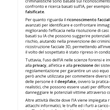
criminalistiche sono basate sul riconoscimento 
confronto e ricerca basati sull’IA, per esempio
falsificate
.
Per quanto riguarda il
riconoscimento faccial
avanzati per identificare e confrontare immagin
migliorando l’efficacia nella risoluzione di casi
basati su IA che possono suggerire potenziali 
rischio, aiutando nella prevenzione dei crimini.
ricostruzione facciale 3D, permettendo all’inv
il volto del sospettato è stato ripreso in condi
Tuttavia, l’uso dell’IA nelle scienze forensi e
alla
privacy
, all’etica e alla
precisione
dei sist
regolamentazione per garantire un uso equo e res
però anche utilizzata per commettere diversi ti
delle persone è il
deepfake,
ovvero la pratica
realistici, che possono essere usati per diffo
danneggiare le potenziali vittime attraverso con
Altre attività illecite dove l’IA viene impiegat
attacchi informatici, le truffe ed i furti a cari