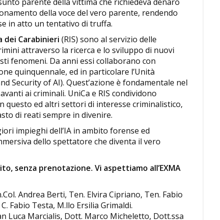
esunto parente della vittima che richiedeva denaro
pionamento della voce del vero parente, rendendo
 in atto un tentativo di truffa.
a dei Carabinieri
(RIS) sono al servizio delle
crimini attraverso la ricerca e lo sviluppo di nuovi
uesti fenomeni. Da anni essi collaborano con
ione quinquennale, ed in particolare l’Unità
and Security of AI). Quest’azione è fondamentale nel
vanti ai criminali. UniCa e RIS condividono
uesto ed altri settori di interesse criminalistico,
asto di reati sempre in divenire.
ri impieghi dell’IA in ambito forense ed
mersiva dello spettatore che diventa il vero
tuito, senza prenotazione. Vi aspettiamo all’EXMA
Col. Andrea Berti, Ten. Elvira Cipriano, Ten. Fabio
C. Fabio Testa, M.llo Ersilia Grimaldi.
an Luca Marcialis, Dott. Marco Micheletto, Dott.ssa