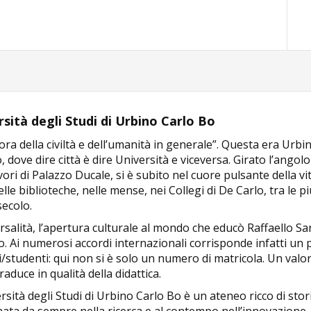
rsità degli Studi di Urbino Carlo Bo
ra della civiltà e dell’umanità in generale”. Questa era Urbi
o, dove dire città è dire Università e viceversa. Girato l’angolo 
ori di Palazzo Ducale, si è subito nel cuore pulsante della vit
elle biblioteche, nelle mense, nei Collegi di De Carlo, tra le
secolo.
rsalità, l’apertura culturale al mondo che educò Raffaello San
o. Ai numerosi accordi internazionali corrisponde infatti un 
/studenti: qui non si è solo un numero di matricola. Un valor
traduce in qualità della didattica.
rsità degli Studi di Urbino Carlo Bo è un ateneo ricco di sto
ta da sempre nella ricerca e al contempo nell’innovazione. 