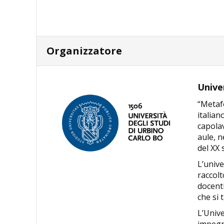
Organizzatore
Unive
“Metafo
italian
capolav
aule, n
del XX 
L’unive
raccolt
docenti
che si 
L’Unive
impegna