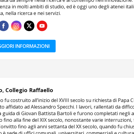
nza in molti ambiti di studio, ed è oggi uno degli atenei ital
a, nella ricerca e nei servizi.
GIORI INFORMAZIONI
o, Collegio Raffaello
cio fu costruito all’inizio del XVIII secolo su richiesta di Pap
o affidato ad Alessandro Specchi. I lavori, rallentati da dif
a guida di Giovan Battista Bartoli e furono completati negli a
o fino alla fine del XIX secolo, nonostante varie interruzioni, f
onvitto fino agli anni settanta del XX secolo, quando fu chius
cio è sede di uffici comunali, universitari, commerciali e cultural