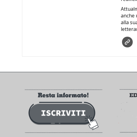
Attualm
anche u
alla su
lettera