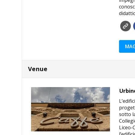
conosce
didattic
MAG
Venue
Urbin
L’edifi
progett
sotto l
Collegi
Liceo-C
l’edifi