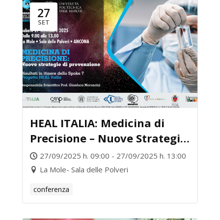
27
SET
HEAL ITALIA: Medicina di
Precisione – Nuove Strategie
di Prevenzione Risultati
27/09/2025 h. 09:00 - 27/09/2025 h. 13:00
preliminari dello Spoke 7 –
La Mole- Sala delle Polveri
Progetto HEAL ITALIA
conferenza