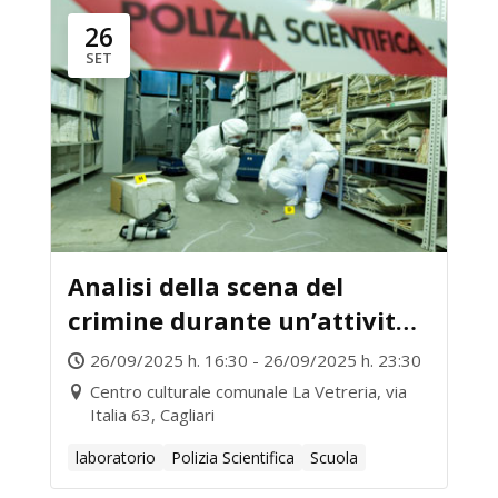
26
SET
Analisi della scena del
crimine durante un’attività
di sopralluogo di Polizia
26/09/2025 h. 16:30 - 26/09/2025 h. 23:30
Scientifica: gli accertamenti
Centro culturale comunale La Vetreria, via
Italia 63, Cagliari
tecnici forensi
laboratorio
Polizia Scientifica
Scuola