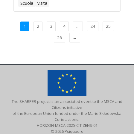
Scuola
visita
1
2
3
4
…
24
25
26
→
The SHARPER project is an associated event to the MSCA and
Citizens initiative
of the European Union funded under the Marie Skłodowska
Curie actions.
HORIZON-MSCA-2025-CITIZENS-01
© 2026 Psiquadro