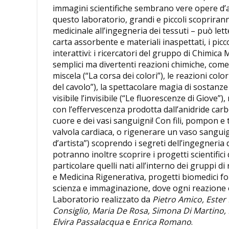
immagini scientifiche sembrano vere opere d’ar
questo laboratorio, grandi e piccoli scopriranno
medicinale all’ingegneria dei tessuti – può let
carta assorbente e materiali inaspettati, i pic
interattivi: i ricercatori del gruppo di Chimica 
semplici ma divertenti reazioni chimiche, com
miscela (“La corsa dei colori”), le reazioni co
del cavolo”), la spettacolare magia di sostanz
visibile l’invisibile (“Le fluorescenze di Giove”
con l’effervescenza prodotta dall’anidride carbon
cuore e dei vasi sanguigni! Con fili, pompon e
valvola cardiaca, o rigenerare un vaso sangui
d’artista”) scoprendo i segreti dell’ingegneria d
potranno inoltre scoprire i progetti scientific
particolare quelli nati all’interno dei gruppi d
e Medicina Rigenerativa, progetti biomedici fo
scienza e immaginazione, dove ogni reazione 
Laboratorio realizzato da
Pietro Amico, Ester
Consiglio, Maria De Rosa, Simona Di Martino,
Elvira Passalacqua
e
Enrica Romano
.