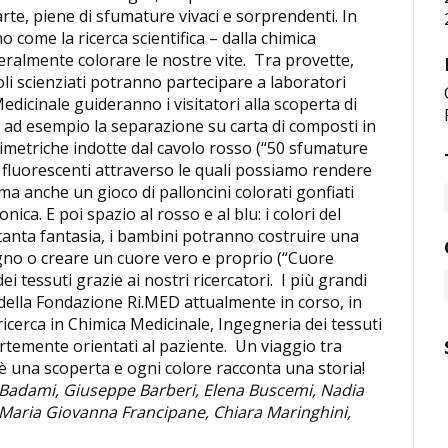
te, piene di sfumature vivaci e sorprendenti. In
 come la ricerca scientifica – dalla chimica
teralmente colorare le nostre vite. Tra provette,
coli scienziati potranno partecipare a laboratori
Medicinale guideranno i visitatori alla scoperta di
e ad esempio la separazione su carta di composti in
lorimetriche indotte dal cavolo rosso (“50 sfumature
e fluorescenti attraverso le quali possiamo rendere
), ma anche un gioco di palloncini colorati gonfiati
ica. E poi spazio al rosso e al blu: i colori del
 tanta fantasia, i bambini potranno costruire una
gno o creare un cuore vero e proprio (“Cuore
ei tessuti grazie ai nostri ricercatori. I più grandi
i della Fondazione Ri.MED attualmente in corso, in
i ricerca in Chimica Medicinale, Ingegneria dei tessuti
rtemente orientati al paziente. Un viaggio tra
è una scoperta e ogni colore racconta una storia!
 Badami, Giuseppe Barberi, Elena Buscemi, Nadia
 Maria Giovanna Francipane, Chiara Maringhini,