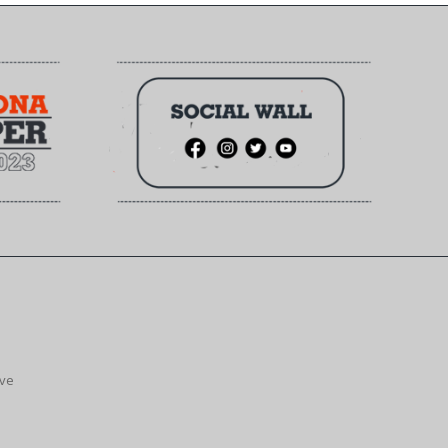
ive
.