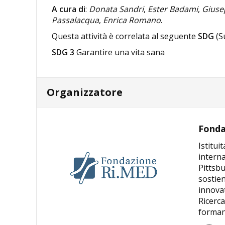
A cura di
:
Donata Sandri
,
Ester Badami
,
Giuse
Passalacqua
,
Enrica Romano
.
Questa attività è correlata al seguente
SDG
(S
SDG 3
Garantire una vita sana
Organizzatore
Fonda
Istitui
interna
Pittsb
sostien
innovat
Ricerca
formand