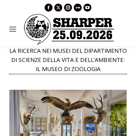
Facebook
X
Instagram
Flickr
YouTube
page
page
page
page
page
opens
opens
opens
opens
opens
in
in
in
in
in
new
new
new
new
new
window
window
window
window
window
LA RICERCA NEI MUSEI DEL DIPARTIMENTO
DI SCIENZE DELLA VITA E DELL’AMBIENTE:
IL MUSEO DI ZOOLOGIA