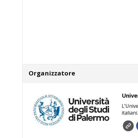
Organizzatore
Unive
L’Unive
italiani.