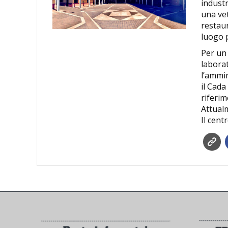
industr
una vet
restau
luogo p
Per un 
laborat
l’ammin
il Cada
riferim
Attualm
Il cent