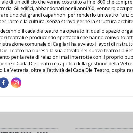
iale di un edificio che venne costruito a fine ‘800 che compr
reria. Gli edifici, abbandonati negli anni ’60, vennero occupa
rare uno dei grandi capannoni per renderlo un teatro funzio
er l’arte e la cultura, senza stravolgerne la struttura archite
decennio il cada die teatro ha operato in quello spazio orga
ori teatrali e producendo spettacoli che hanno coinvolto at
istrazione comunale di Cagliari ha avviato i lavori di ristru
 Die Teatro ha ripreso la sua attività nel nuovo teatro La Ve
ento per la rete di relazioni mai interrotte con il proprio pub
ente il Cada Die Teatro è capofila della gestione della Vetre
ro La Vetreria, oltre all’attività del Cada Die Teatro, ospita r