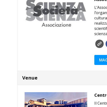
L’Asso
l’organ
cultura
realizz
scienti
scienza
MAG
Venue
Centr
Il Cent