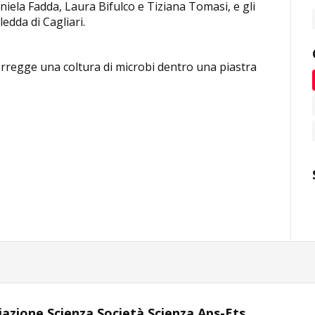
iela Fadda, Laura Bifulco e Tiziana Tomasi, e gli
ledda di Cagliari.
orregge una coltura di microbi dentro una piastra
iazione Scienza Società Scienza Aps-Ets