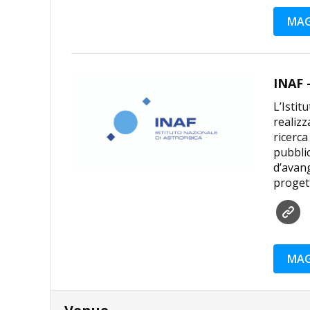
MAG
INAF 
L’Istit
realizz
ricerca
pubblic
d’avang
progett
MAG