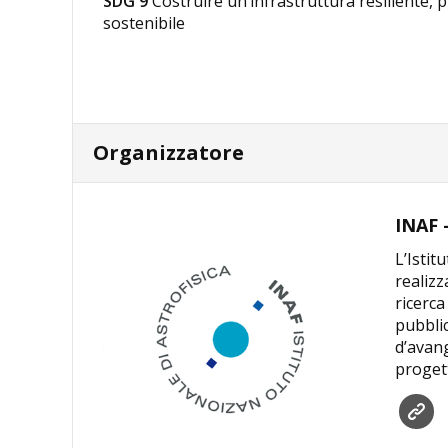
SDG 9
Costruire un’infrastruttura resiliente, 
sostenibile
Organizzatore
INAF -
L’Istit
realizz
ricerca
pubblic
d’avang
progett