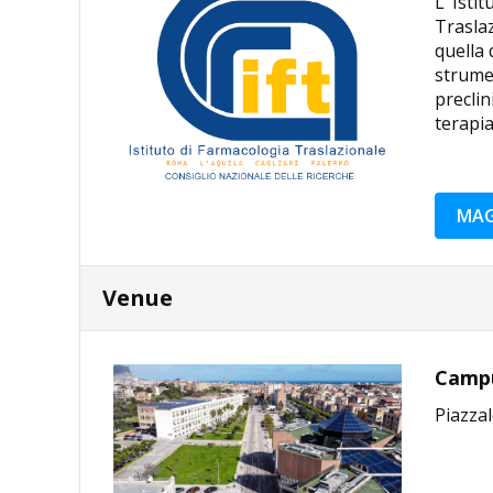
L’ Isti
Traslaz
quella 
strumen
preclin
terapia
MAG
Venue
Campus
Piazzal