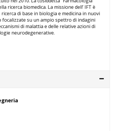
ituito nel 2010. La cosiddetta “Farmacologia
lla ricerca biomedica. La missione dell’ IFT è
 ricerca di base in biologia e medicina in nuovi
ono focalizzate su un ampio spettro di indagini
canismi di malattia e delle relative azioni di
tologie neurodegenerative.
gegneria