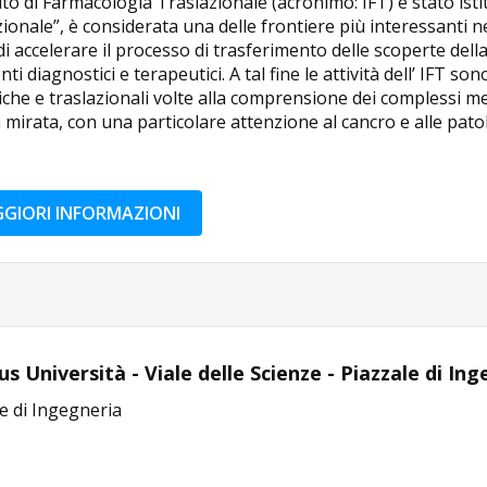
tuto di Farmacologia Traslazionale (acronimo: IFT) è stato ist
ionale”, è considerata una delle frontiere più interessanti ne
di accelerare il processo di trasferimento delle scoperte della
ti diagnostici e terapeutici. A tal fine le attività dell’ IFT s
iche e traslazionali volte alla comprensione dei complessi mec
 mirata, con una particolare attenzione al cancro e alle pa
GIORI INFORMAZIONI
 Università - Viale delle Scienze - Piazzale di In
e di Ingegneria