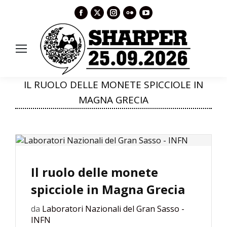
Facebook
X
Instagram
Flickr
YouTube
page
page
page
page
page
opens
opens
opens
opens
opens
in
in
in
in
in
new
new
new
new
new
window
window
window
window
window
IL RUOLO DELLE MONETE SPICCIOLE IN
MAGNA GRECIA
Il ruolo delle monete
spicciole in Magna Grecia
da
Laboratori Nazionali del Gran Sasso -
INFN