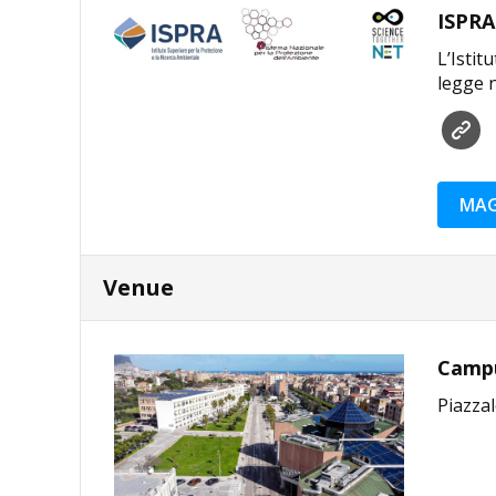
ISPRA
L’Istit
legge n
MAG
Venue
Campus
Piazzal