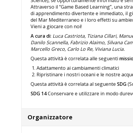
Science), se opportunamente informato e sen
Attraverso il “Game Based Learning”, una stra
di apprendimento divertente e immediato, il gi
del Mar Mediterraneo e i loro effetti su ambi
Vieni a giocare con noi!
A cura di
:
Luca Castriota, Tiziana Cillari, Manu
Danilo Scannella, Fabrizio Alaimo, Silvana C
Marcello Greco, Carlo Lo Re, Viviana Lucia.
Questa attività è correlata alle seguenti
missi
Adattamento ai cambiamenti climatici
Ripristinare i nostri oceani e le nostre acqu
Questa attività è correlata al seguente
SDG
(S
SDG 14
Conservare e utilizzare in modo durevol
Organizzatore