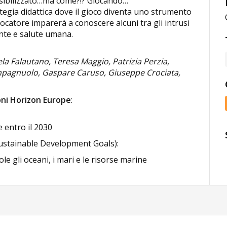
sibilizzato…ma come?!? Giocando…
tegia didattica dove il gioco diventa uno strumento
ocatore imparerà a conoscere alcuni tra gli intrusi
ente e salute umana.
ela Falautano, Teresa Maggio, Patrizia Perzia,
ampagnuolo, Gaspare Caruso, Giuseppe Crociata,
oni Horizon Europe
:
e entro il 2030
ustainable Development Goals):
e gli oceani, i mari e le risorse marine