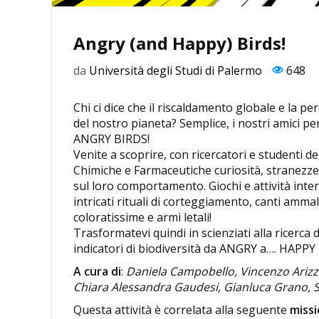
Angry (and Happy) Birds!
da
Università degli Studi di Palermo
648
Chi ci dice che il riscaldamento globale e la p
del nostro pianeta? Semplice, i nostri amici p
ANGRY BIRDS!
Venite a scoprire, con ricercatori e studenti 
Chimiche e Farmaceutiche curiosità, stranezze e
sul loro comportamento. Giochi e attività intera
intricati rituali di corteggiamento, canti ammal
coloratissime e armi letali!
Trasformatevi quindi in scienziati alla ricerca
indicatori di biodiversità da ANGRY a…. HAPPY
A cura di
:
Daniela Campobello, Vincenzo Arizza
Chiara Alessandra Gaudesi, Gianluca Grano, Sa
Questa attività è correlata alla seguente
miss