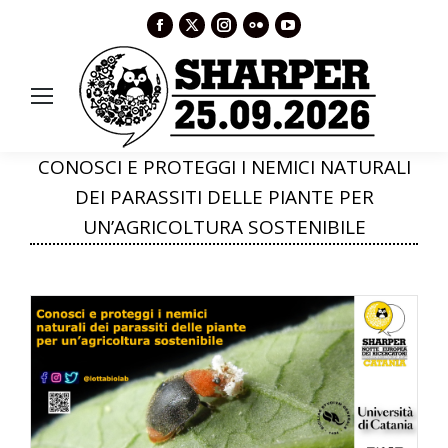
Facebook
X
Instagram
Flickr
YouTube
page
page
page
page
page
opens
opens
opens
opens
opens
in
in
in
in
in
new
new
new
new
new
window
window
window
window
window
CONOSCI E PROTEGGI I NEMICI NATURALI
DEI PARASSITI DELLE PIANTE PER
UN’AGRICOLTURA SOSTENIBILE