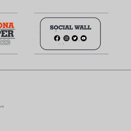
ive
.