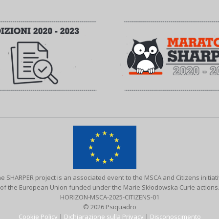
e SHARPER project is an associated event to the MSCA and Citizens initiat
of the European Union funded under the Marie Skłodowska Curie actions
HORIZON-MSCA-2025-CITIZENS-01
© 2026 Psiquadro
Cookie Policy
|
Dichiarazione sulla Privacy
|
Disconoscimento