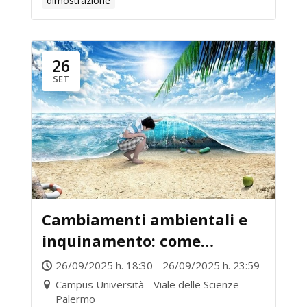
dimostrazione
26
SET
Cambiamenti ambientali e
inquinamento: come
rispondono gli ecosistemi
26/09/2025 h. 18:30 - 26/09/2025 h. 23:59
marini?
Campus Università - Viale delle Scienze -
Palermo