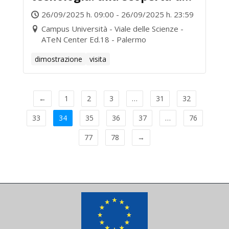
laboratori di ATeN Center
26/09/2025 h. 09:00 - 26/09/2025 h. 23:59
Campus Università - Viale delle Scienze -
ATeN Center Ed.18 - Palermo
dimostrazione
visita
←
1
2
3
…
31
32
33
34
35
36
37
…
76
77
78
→