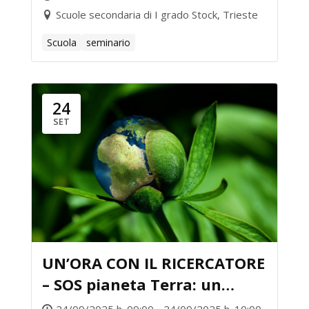
Scuole secondaria di I grado Stock, Trieste
Scuola
seminario
24
SET
UN’ORA CON IL RICERCATORE
– SOS pianeta Terra: un
viaggio tra dati e ambiente