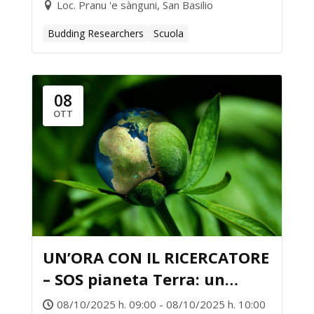
Loc. Pranu 'e sànguni, San Basilio
Budding Researchers
Scuola
08
OTT
UN’ORA CON IL RICERCATORE
– SOS pianeta Terra: un
viaggio tra dati e ambiente
08/10/2025 h. 09:00 - 08/10/2025 h. 10:00