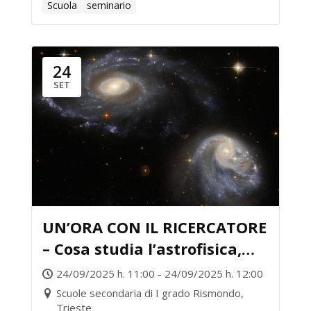
Scuola
seminario
24
SET
UN’ORA CON IL RICERCATORE
– Cosa studia l’astrofisica,
ma soprattutto perché?
24/09/2025 h. 11:00 - 24/09/2025 h. 12:00
Scuole secondaria di I grado Rismondo,
Trieste