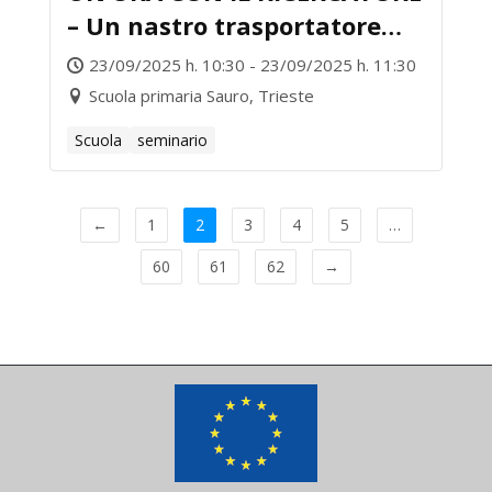
– Un nastro trasportatore
nell’oceano? Come funziona
23/09/2025 h. 10:30 - 23/09/2025 h. 11:30
e perché è importante
Scuola primaria Sauro, Trieste
Scuola
seminario
←
1
2
3
4
5
…
60
61
62
→