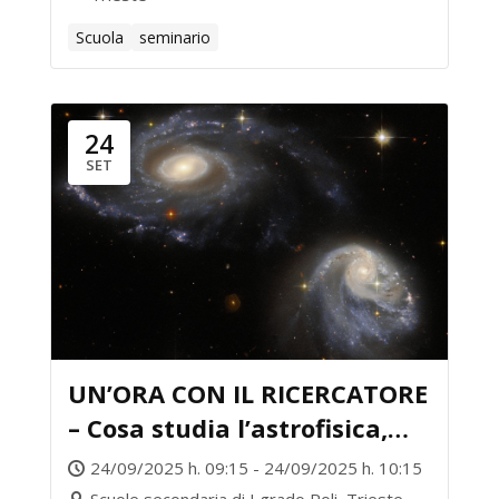
Scuola
seminario
24
SET
UN’ORA CON IL RICERCATORE
– Cosa studia l’astrofisica,
ma soprattutto perché?
24/09/2025 h. 09:15 - 24/09/2025 h. 10:15