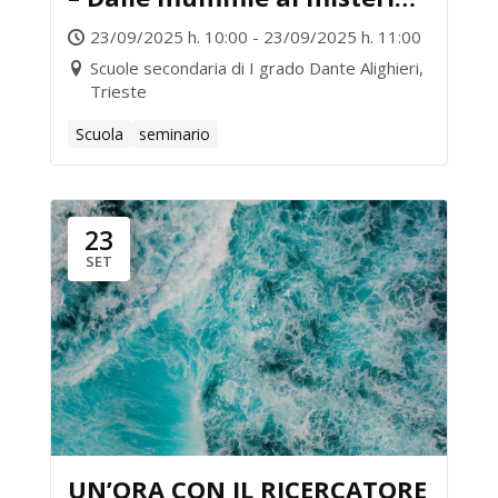
dell’universo: l’avventura
23/09/2025 h. 10:00 - 23/09/2025 h. 11:00
degli acceleratori di
Scuole secondaria di I grado Dante Alighieri,
Trieste
particelle
Scuola
seminario
23
SET
UN’ORA CON IL RICERCATORE