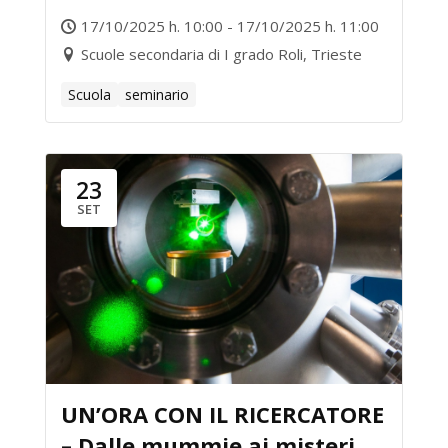
dell’universo: l’avventura
17/10/2025 h. 10:00 - 17/10/2025 h. 11:00
degli acceleratori di
Scuole secondaria di I grado Roli, Trieste
particelle
Scuola
seminario
23
SET
UN’ORA CON IL RICERCATORE
– Dalle mummie ai misteri