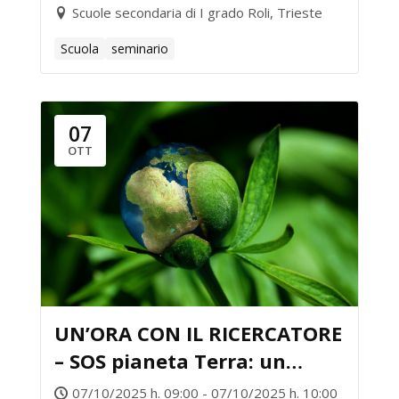
Scuole secondaria di I grado Roli, Trieste
Scuola
seminario
07
OTT
UN’ORA CON IL RICERCATORE
– SOS pianeta Terra: un
viaggio tra dati e ambiente
07/10/2025 h. 09:00 - 07/10/2025 h. 10:00