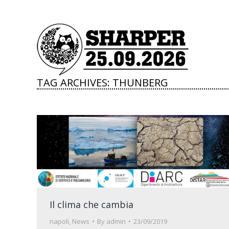
TAG ARCHIVES:
THUNBERG
Il clima che cambia
napoli
,
News
By
admin
23/09/2019