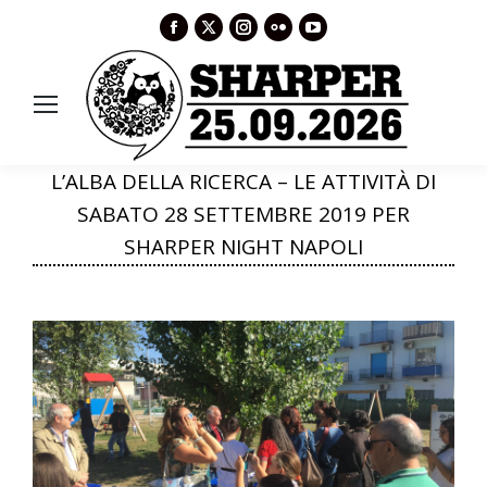
Facebook
X
Instagram
Flickr
YouTube
page
page
page
page
page
opens
opens
opens
opens
opens
in
in
in
in
in
new
new
new
new
new
window
window
window
window
window
L’ALBA DELLA RICERCA – LE ATTIVITÀ DI
SABATO 28 SETTEMBRE 2019 PER
SHARPER NIGHT NAPOLI