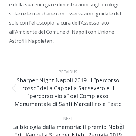
e della sua energia e dimostrazioni sugli orologi
solari e le meridiane con osservazioni guidate del
sole con l’elioscopio, a cura dell’Assessorato
all’Ambiente del Comune di Napoli con Unione
Astrofili Napoletani.
Post
navigation
PREVIOUS
Sharper Night Napoli 2019: il “percorso
rosso” della Cappella Sansevero e il
Previous
“percorso viola” del Complesso
post:
Monumentale di Santi Marcellino e Festo
NEXT
La biologia della memoria: il premio Nobel
Next
Eric Kandel a Sharper Night Perugia 2019