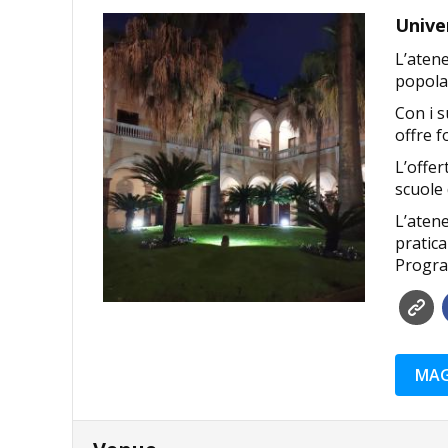
Univer
L’atene
popolaz
Con i s
offre f
L’offer
scuole 
L’atene
pratica
Progr
MAG