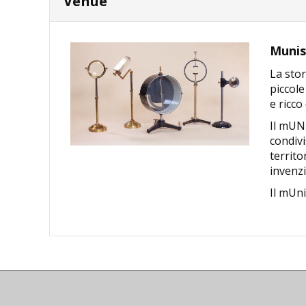
Venue
Muniss
La stor
piccole
e ricco
Il mUNI
condivi
territo
invenzi
Il mUni