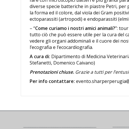
fare con microscopici batteri e più grandi para
diverse specie batteriche in piastre Petri, per 
la forma ed il colore, dal viola dei Gram positi
ectoparassiti (artropodi) e endoparassiti (elmin
– “
Come curiamo i nostri amici animali?
”: tou
tutto ciò che può essere utile per la cura del c
vedere gli organi addominali e il cuore dei no
l’ecografia e l’ecocardiografia.
A cura di:
Dipartimento di Medicina Veterinari
Stefanetti, Domenico Caivano)
Prenotazioni chiuse.
Grazie a tutti per l’entusi
Per info contattare:
evento.sharperperugia@