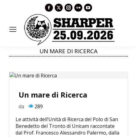
Facebook
X
Instagram
Flickr
YouTube
page
page
page
page
page
opens
opens
opens
opens
opens
in
in
in
in
in
new
new
new
new
new
window
window
window
window
window
UN MARE DI RICERCA
Un mare di Ricerca
da
289
Le attività dell’Unità di Ricerca del Polo di San
Benedetto del Tronto di Unicam raccontate
dal Prof. Francesco Alessandro Palermo, dalla