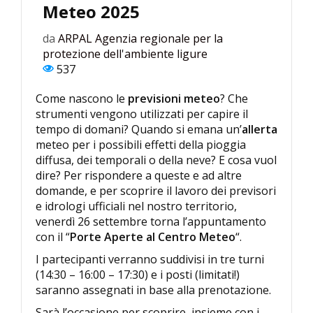
Meteo 2025
da
ARPAL Agenzia regionale per la
protezione dell'ambiente ligure
537
Come nascono le
previsioni meteo
? Che
strumenti vengono utilizzati per capire il
tempo di domani? Quando si emana un’
allerta
meteo per i possibili effetti della pioggia
diffusa, dei temporali o della neve? E cosa vuol
dire? Per rispondere a queste e ad altre
domande, e per scoprire il lavoro dei previsori
e idrologi ufficiali nel nostro territorio,
venerdì 26 settembre torna l’appuntamento
con il “
Porte Aperte al Centro Meteo
“.
I partecipanti verranno suddivisi in tre turni
(14:30 – 16:00 – 17:30) e i posti (limitati!)
saranno assegnati in base alla prenotazione.
Sarà l’occasione per scoprire, insieme con i