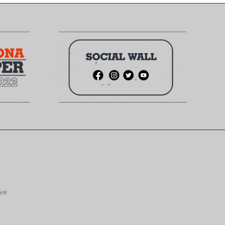
ive
.