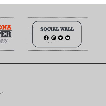
ive
.