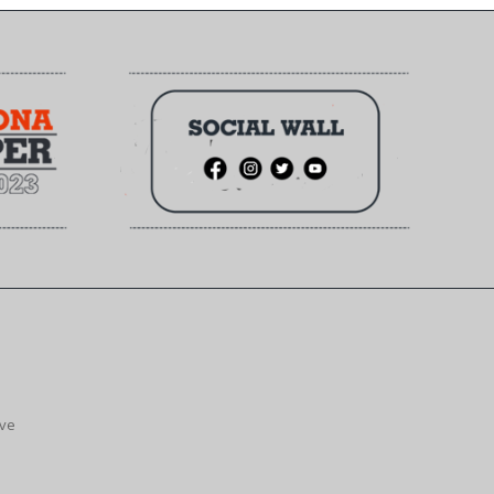
ive
.