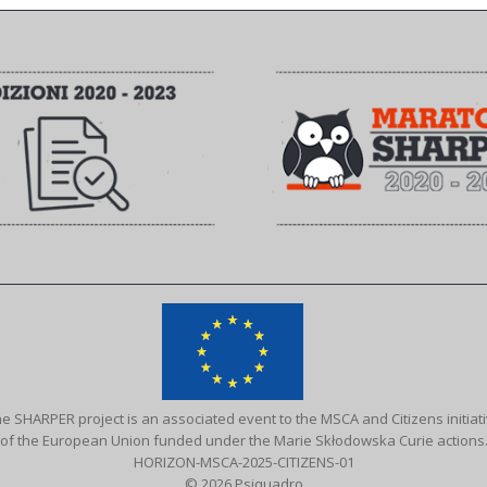
e SHARPER project is an associated event to the MSCA and Citizens initiat
of the European Union funded under the Marie Skłodowska Curie actions
HORIZON-MSCA-2025-CITIZENS-01
© 2026 Psiquadro