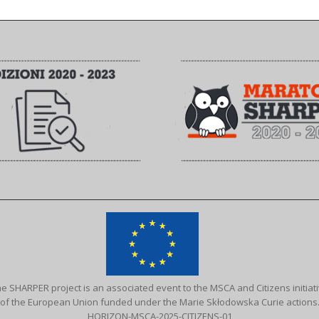
e SHARPER project is an associated event to the MSCA and Citizens initiat
of the European Union funded under the Marie Skłodowska Curie actions
HORIZON-MSCA-2025-CITIZENS-01