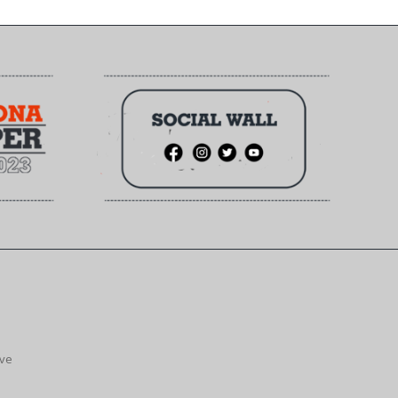
ive
.