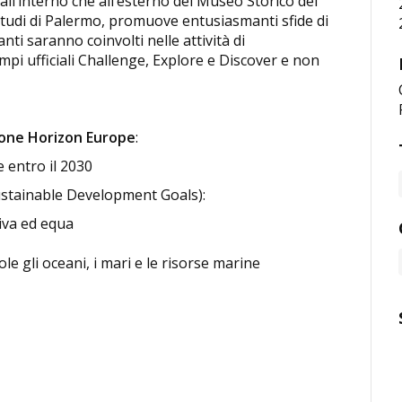
’interno che all’esterno del Museo Storico dei
Studi di Palermo, promuove entusiasmanti sfide di
nti saranno coinvolti nelle attività di
i ufficiali Challenge, Explore e Discover e non
ione Horizon Europe
:
e entro il 2030
stainable Development Goals):
siva ed equa
e gli oceani, i mari e le risorse marine