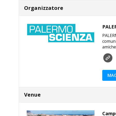
Organizzatore
PALE
PALERMO
comunic
amichev
MAG
Venue
Campus