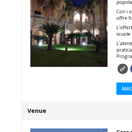
popolaz
Con i s
offre f
L’offer
scuole 
L’atene
pratica
Progr
MAG
Venue