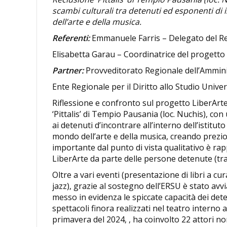
scambi culturali tra detenuti ed esponenti di 
dell’arte e della musica.
Referenti:
Emmanuele Farris – Delegato del Rett
Elisabetta Garau – Coordinatrice del progetto
Partner:
Provveditorato Regionale dell’Ammini
Ente Regionale per il Diritto allo Studio Univer
Riflessione e confronto sul progetto LiberArte
‘Pittalis’ di Tempio Pausania (loc. Nuchis), con 
ai detenuti d’incontrare all’interno dell’istituto
mondo dell’arte e della musica, creando prezios
importante dal punto di vista qualitativo è ra
LiberArte da parte delle persone detenute (tra l
Oltre a vari eventi (presentazione di libri a cu
jazz), grazie al sostegno dell’ERSU è stato avvi
messo in evidenza le spiccate capacità dei det
spettacoli finora realizzati nel teatro interno al
primavera del 2024, , ha coinvolto 22 attori no