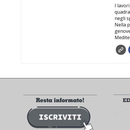
I lavo
quadran
negli s
Nella p
genoves
Medite