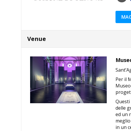
MAG
Venue
Museo
Sant’Ag
Per il 
Museo 
progett
Questi 
delle g
ed un 
meglio 
in un c