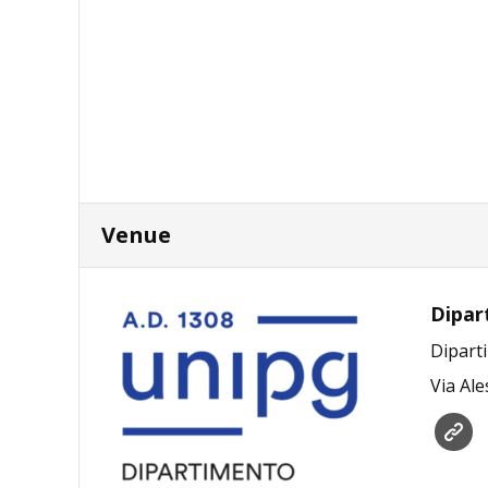
Venue
Dipart
Diparti
Via Al