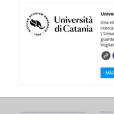
Unive
Una vit
ricerca
L’Unive
guardar
Voglia
MAG