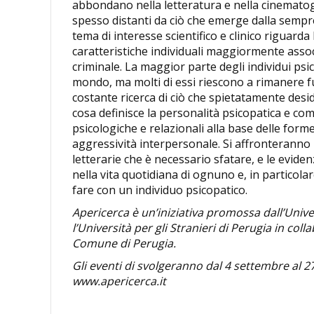
abbondano nella letteratura e nella cinematog
spesso distanti da ciò che emerge dalla sempre
tema di interesse scientifico e clinico riguarda
caratteristiche individuali maggiormente asso
criminale. La maggior parte degli individui psicop
mondo, ma molti di essi riescono a rimanere f
costante ricerca di ciò che spietatamente desid
cosa definisce la personalità psicopatica e com
psicologiche e relazionali alla base delle for
aggressività interpersonale. Si affronteranno 
letterarie che è necessario sfatare, e le eviden
nella vita quotidiana di ognuno e, in particola
fare con un individuo psicopatico.
Apericerca è un’iniziativa promossa dall’Unive
l’Università per gli Stranieri di Perugia in col
Comune di Perugia.
Gli eventi di svolgeranno dal 4 settembre al 27 
www.apericerca.it