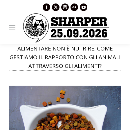
Facebook
X
Instagram
Flickr
YouTube
page
page
page
page
page
opens
opens
opens
opens
opens
in
in
in
in
in
new
new
new
new
new
window
window
window
window
window
ALIMENTARE NON È NUTRIRE. COME
GESTIAMO IL RAPPORTO CON GLI ANIMALI
ATTRAVERSO GLI ALIMENTI?