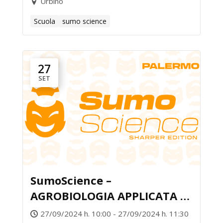
Urbino
Scuola
sumo science
27
SET
SumoScience –
AGROBIOLOGIA APPLICATA vs
FISIOLOGIA UMANA
27/09/2024 h. 10:00 - 27/09/2024 h. 11:30