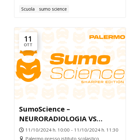
Scuola
sumo science
11
OTT
SumoScience –
NEURORADIOLOGIA VS
GEOCHIMICA E
11/10/2024 h. 10:00 - 11/10/2024 h. 11:30
VULCANOLOGIA
Palermo presso istituto scolastico