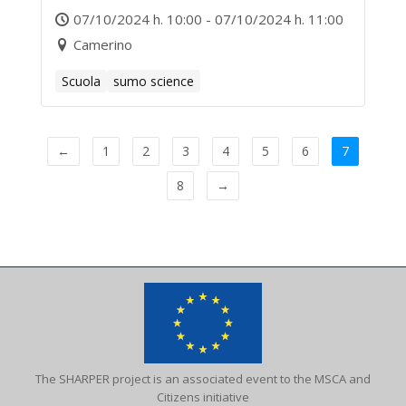
07/10/2024 h. 10:00 - 07/10/2024 h. 11:00
Camerino
Scuola
sumo science
←
1
2
3
4
5
6
7
8
→
The SHARPER project is an associated event to the MSCA and
Citizens initiative