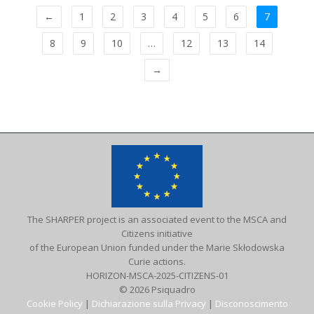
←
1
2
3
4
5
6
7
8
9
10
…
12
13
14
→
The SHARPER project is an associated event to the MSCA and
Citizens initiative
of the European Union funded under the Marie Skłodowska
Curie actions.
HORIZON-MSCA-2025-CITIZENS-01
© 2026 Psiquadro
Cookie Policy
|
Dichiarazione sulla Privacy
|
Disconoscimento