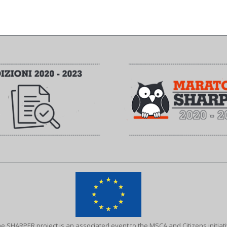
e SHARPER project is an associated event to the MSCA and Citizens initiat