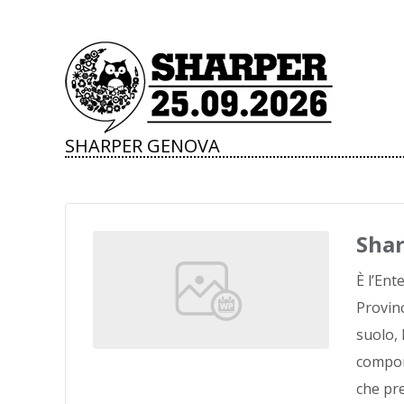
SHARPER GENOVA
Sha
È l’Ent
Provinc
suolo, 
compone
che pre