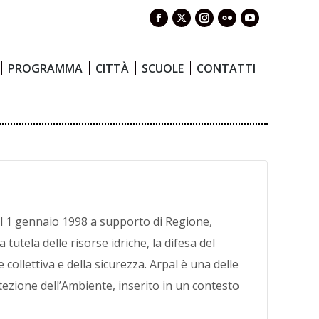
Facebook
X
Instagram
Flickr
YouTube
PROGRAMMA
CITTÀ
SCUOLE
CONTATTI
page
page
page
page
page
opens
opens
opens
opens
opens
PROGRAMMA
CITTÀ
SCUOLE
CONTATTI
in
in
in
in
in
new
new
new
new
new
window
window
window
window
window
al 1 gennaio 1998 a supporto di Regione,
tutela delle risorse idriche, la difesa del
collettiva e della sicurezza. Arpal è una delle
ezione dell’Ambiente, inserito in un contesto